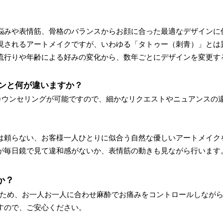
悩みや表情筋、骨格のバランスからお顔に合った最適なデザインに
現されるアートメイクですが、いわゆる「タトゥー（刺青）」とは
流行りや年齢による好みの変化から、数年ごとにデザインを変更す
ロンと何が違いますか？
カウンセリングが可能ですので、細かなリクエストやニュアンスの
は頼らない、お客様一人ひとりに似合う自然な優しいアートメイク
が毎日鏡で見て違和感がないか、表情筋の動きも見ながら行います
か？
あるため、お一人お一人に合わせ麻酔でお痛みをコントロールしなが
すので、ご安心ください。